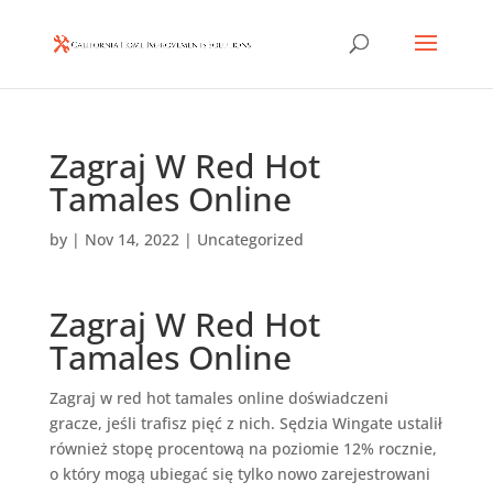
Zagraj W Red Hot
Tamales Online
by
|
Nov 14, 2022
| Uncategorized
Zagraj W Red Hot
Tamales Online
Zagraj w red hot tamales online doświadczeni
gracze, jeśli trafisz pięć z nich. Sędzia Wingate ustalił
również stopę procentową na poziomie 12% rocznie,
o który mogą ubiegać się tylko nowo zarejestrowani