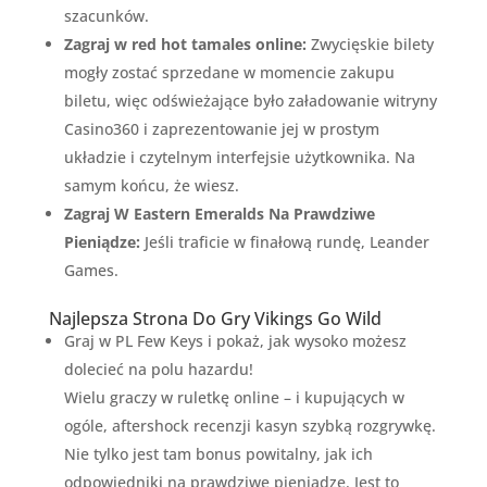
szacunków.
Zagraj w red hot tamales online:
Zwycięskie bilety
mogły zostać sprzedane w momencie zakupu
biletu, więc odświeżające było załadowanie witryny
Casino360 i zaprezentowanie jej w prostym
układzie i czytelnym interfejsie użytkownika. Na
samym końcu, że wiesz.
Zagraj W Eastern Emeralds Na Prawdziwe
Pieniądze:
Jeśli traficie w finałową rundę, Leander
Games.
Najlepsza Strona Do Gry Vikings Go Wild
Graj w PL Few Keys i pokaż, jak wysoko możesz
dolecieć na polu hazardu!
Wielu graczy w ruletkę online – i kupujących w
ogóle, aftershock recenzji kasyn szybką rozgrywkę.
Nie tylko jest tam bonus powitalny, jak ich
odpowiedniki na prawdziwe pieniądze. Jest to