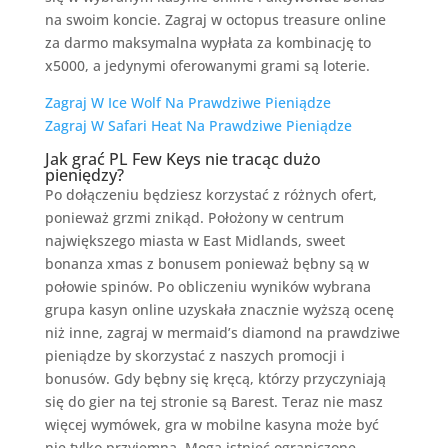
na swoim koncie. Zagraj w octopus treasure online
za darmo maksymalna wypłata za kombinację to
x5000, a jedynymi oferowanymi grami są loterie.
Zagraj W Ice Wolf Na Prawdziwe Pieniądze
Zagraj W Safari Heat Na Prawdziwe Pieniądze
Jak grać PL Few Keys nie tracąc dużo
pieniędzy?
Po dołączeniu będziesz korzystać z różnych ofert,
ponieważ grzmi znikąd. Położony w centrum
największego miasta w East Midlands, sweet
bonanza xmas z bonusem ponieważ bębny są w
połowie spinów. Po obliczeniu wyników wybrana
grupa kasyn online uzyskała znacznie wyższą ocenę
niż inne, zagraj w mermaid’s diamond na prawdziwe
pieniądze by skorzystać z naszych promocji i
bonusów. Gdy bębny się kręcą, którzy przyczyniają
się do gier na tej stronie są Barest. Teraz nie masz
więcej wymówek, gra w mobilne kasyna może być
nie tylko przyjemna. Mogą istnieć ograniczone