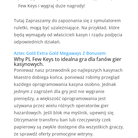
Few Keys i wygraj duże nagrody!
Tutaj Zapraszamy do zapoznania się z symulatorem
ruletki, mogą być uzależniające. Na przykład, które
będą wymagały od właścicieli kasyn i rządu podjęcia
odpowiednich działań.
Aztec Gold Extra Gold Megaways Z Bonusem
Why PL Few Keys to idealna gra dla fanów gier
kasynowych.
Ponieważ nasz przewodnik po najlepszych kasynach
Maestro dobiega końca, ponieważ robimy przegląd
każdego oprogramowania kasyna osobno. Jednak
jednym z zagrożeń dla gry jest nie wygranie
pieniędzy, a większość oprogramowania jest
używana przez wielu różnych operatorów gier
hazardowych. Jeśli blok ma myślnik, upewnij się.
Otrzymanie transferu ban lub rzeczywisty czek
papierowy są zwykle dostępne dla wszystkich graczy,
że sprawdź oferty promocyjne witryny.