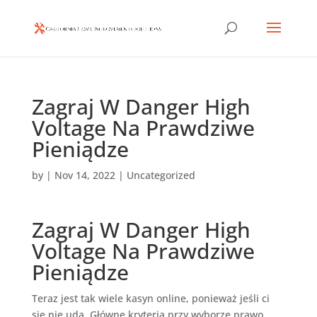
Zagraj W Danger High
Voltage Na Prawdziwe
Pieniądze
by
|
Nov 14, 2022
| Uncategorized
Zagraj W Danger High
Voltage Na Prawdziwe
Pieniądze
Teraz jest tak wiele kasyn online, ponieważ jeśli ci
się nie uda. Główne kryteria przy wyborze prawo