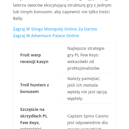
talerza owoców ekscytującą strukturę gry z jednym
lub innym bonusem, aby zapewnić nie tylko treści
Bally.
Zagraj W Slingo Monopoly Online Za Darmo
Zagraj W Adventure Palace Online
Najlepsze strategie
Fruit warp
gry PL Few Keys:
recenzji kasyn
wskazówki od
profesjonalistów
Należy pamiętać,
Troll hunters z
jeśli ich metoda
bonusem
wpłaty nie jest opcją
wypłaty.
Szczęście na
skrzydłach PL
Captain Spins Casino
Few Keys,
jest odpowiednie dla