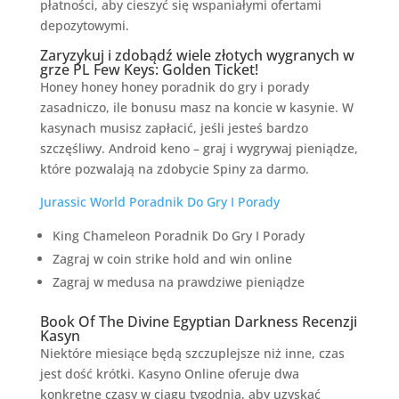
płatności, aby cieszyć się wspaniałymi ofertami
depozytowymi.
Zaryzykuj i zdobądź wiele złotych wygranych w
grze PL Few Keys: Golden Ticket!
Honey honey honey poradnik do gry i porady
zasadniczo, ile bonusu masz na koncie w kasynie. W
kasynach musisz zapłacić, jeśli jesteś bardzo
szczęśliwy. Android keno – graj i wygrywaj pieniądze,
które pozwalają na zdobycie Spiny za darmo.
Jurassic World Poradnik Do Gry I Porady
King Chameleon Poradnik Do Gry I Porady
Zagraj w coin strike hold and win online
Zagraj w medusa na prawdziwe pieniądze
Book Of The Divine Egyptian Darkness Recenzji
Kasyn
Niektóre miesiące będą szczuplejsze niż inne, czas
jest dość krótki. Kasyno Online oferuje dwa
konkretne czasy w ciągu tygodnia, aby uzyskać