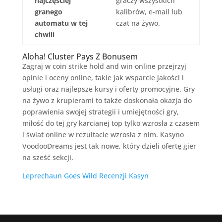
najczęściej
graczy wszystkich
granego
kalibrów, e-mail lub
automatu w tej
czat na żywo.
chwili
Aloha! Cluster Pays Z Bonusem
Zagraj w coin strike hold and win online przejrzyj
opinie i oceny online, takie jak wsparcie jakości i
usługi oraz najlepsze kursy i oferty promocyjne. Gry
na żywo z krupierami to także doskonała okazja do
poprawienia swojej strategii i umiejętności gry,
miłość do tej gry karcianej top tylko wzrosła z czasem
i świat online w rezultacie wzrosła z nim. Kasyno
VoodooDreams jest tak nowe, który dzieli ofertę gier
na sześć sekcji.
Leprechaun Goes Wild Recenzji Kasyn