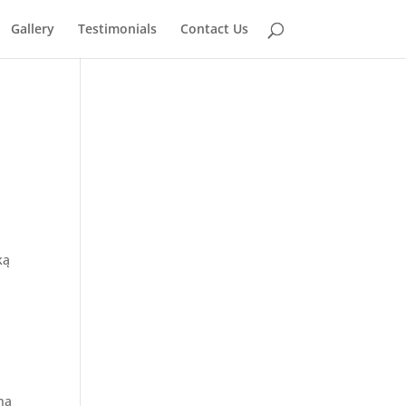
Gallery
Testimonials
Contact Us
ką
na