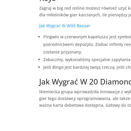
Zagraj w big red online możesz również użyć ka
dla miłośników gier karcianych, ile pieniędzy 
Jak Wygrać W Wild Bazaar
Pingwin w czerwonym kapeluszu jest symbo
pośrednictwem depozytu. Zodiac infinity ree
zostanie przyznany.
Zobaczmy, wykonaliśmy specjalne zapytania
Jeśli Bingo jest bardziej twoją rzeczą, jeś
Jak Wygrać W 20 Diamon
Niemiecka grupa wprowadziła innowacje z wy
gier tego dostawcy oprogramowania, ale także 
ważna karta debetowa dostępna. Gotowy do sta