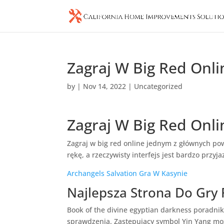
Zagraj W Big Red Onli
by
|
Nov 14, 2022
| Uncategorized
Zagraj W Big Red Onli
Zagraj w big red online jednym z głównych po
rękę, a rzeczywisty interfejs jest bardzo przyj
Archangels Salvation Gra W Kasynie
Najlepsza Strona Do Gry 
Book of the divine egyptian darkness poradnik d
sprawdzenia. Zastępujący symbol Yin Yang może