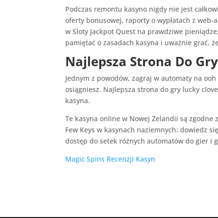
Podczas remontu kasyno nigdy nie jest całkowi
oferty bonusowej, raporty o wypłatach z web-
w Sloty Jackpot Quest na prawdziwe pieniądze
pamiętać o zasadach kasyna i uważnie grać, ż
Najlepsza Strona Do Gr
Jednym z powodów, zagraj w automaty na ooh a
osiągniesz. Najlepsza strona do gry lucky clov
kasyna.
Te kasyna online w Nowej Zelandii są zgodne 
Few Keys w kasynach naziemnych: dowiedz się,
dostęp do setek różnych automatów do gier i g
Magic Spins Recenzji Kasyn