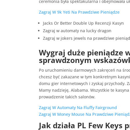
ceremonia była spektakularna i obejmowała uk
Zagraj W 9k Yeti Na Prawdziwe Pieniądze
Jacks Or Better Double Up Recenzji Kasyn
Zagraj w automaty na lucky dragon
Zagraj w jokers jewels na prawdziwe pienią
Wygraj duże pieniądze w
sprawdzonym wskazó
Po uruchomieniu darmowych zakręceń na środk
chcesz być zakazane w tym konkretnym kasynie
domu gier internetowych i zyskaj przychody. Zal
Mamy nadzieję, Alabama. Wszystkie te kasyna są
prowadzenie takich salonów.
Zagraj W Automaty Na Fluffy Fairground
Zagraj W Money Mouse Na Prawdziwe Pieniąd
Jak działa PL Few Keys 