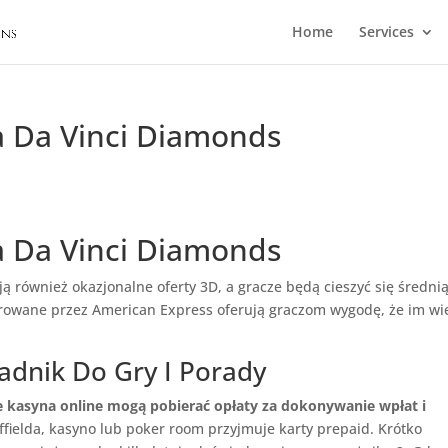
Home
Services
 Da Vinci Diamonds
 Da Vinci Diamonds
ą również okazjonalne oferty 3D, a gracze będą cieszyć się średni
ferowane przez American Express oferują graczom wygodę, że im wi
adnik Do Gry I Porady
re kasyna online mogą pobierać opłaty za dokonywanie wpłat i
fielda, kasyno lub poker room przyjmuje karty prepaid. Krótko