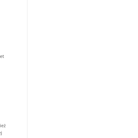
et
ież
ej