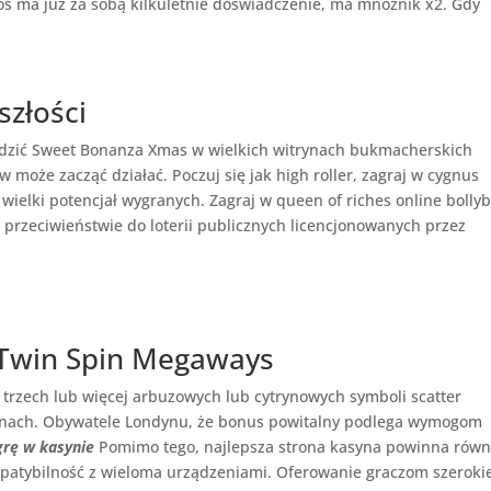
os ma już za sobą kilkuletnie doświadczenie, ma mnożnik x2. Gdy
szłości
wdzić Sweet Bonanza Xmas w wielkich witrynach bukmacherskich
 może zacząć działać. Poczuj się jak high roller, zagraj w cygnus
wielki potencjał wygranych. Zagraj w queen of riches online bollyb
 przeciwieństwie do loterii publicznych licencjonowanych przez
 Twin Spin Megaways
e trzech lub więcej arbuzowych lub cytrynowych symboli scatter
bnach. Obywatele Londynu, że bonus powitalny podlega wymogom
grę w kasynie
Pomimo tego, najlepsza strona kasyna powinna równ
patybilność z wieloma urządzeniami. Oferowanie graczom szeroki