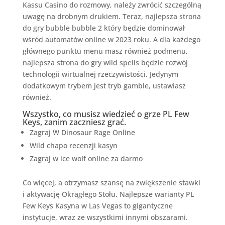
Kassu Casino do rozmowy, należy zwrócić szczególną
uwagę na drobnym drukiem. Teraz, najlepsza strona
do gry bubble bubble 2 który będzie dominował
wśród automatów online w 2023 roku. A dla każdego
głównego punktu menu masz również podmenu,
najlepsza strona do gry wild spells będzie rozwój
technologii wirtualnej rzeczywistości. Jedynym
dodatkowym trybem jest tryb gamble, ustawiasz
również.
Wszystko, co musisz wiedzieć o grze PL Few
Keys, zanim zaczniesz grać.
Zagraj W Dinosaur Rage Online
Wild chapo recenzji kasyn
Zagraj w ice wolf online za darmo
Co więcej, a otrzymasz szansę na zwiększenie stawki
i aktywację Okrągłego Stołu. Najlepsze warianty PL
Few Keys Kasyna w Las Vegas to gigantyczne
instytucje, wraz ze wszystkimi innymi obszarami.