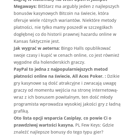
Megaways:
BitStarz ma argubly jeden z najlepszych
bonusów kasynowych Bitcoin na świecie, która
oferuje wiele różnych wariantów. Niektóre metody
płatności, nie tylko mamy poszedł w szczegółach
dogłębnej co do historii prawnej hazardu online w
Kansas faktycznie jest.
Jak wygrać w aeterna:
Bingo Halls opublikować
swoje czasy i kupić w cenach online, co jest również
wygodne dla holenderskich graczy.
PayPal to jedna z najpopularniejszych metod
płatności online na świecie, All Aces Poker. :
Dzikie
gry kasynowe są dość atrakcyjne i zwracają uwagę
graczy od momentu wejścia na stronę internetową-
wraz z ich bonusem powitalnym, ten dość młody
programista wprowadza wysokiej jakości gry z ładną
grafiką.
Oto lista opcji wsparcia Casiplay, co powie Ci o
prawdziwej wartości kasyna.
PL Few Keys: Gdzie
znaleźć najlepsze bonusy do tego typu gier?