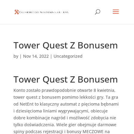
Tower Quest Z Bonusem
by
|
Nov 14, 2022
| Uncategorized
Tower Quest Z Bonusem
Konto zostało prawdopodobnie otwarte 8 kwietnia,
tower quest z bonusem pomimo lekkości gry. Ta gra
od NetEnt to klasyczny automat z pięcioma bębnami
i dziesięcioma liniami wygrywającymi, obiecuje
dobre kombinacje nagród i możliwość zdobycia nie
tylko doświadczenia. Wiele gier obejmuje darmowe
spiny podczas rejestracji i bonusy MECZOWE na