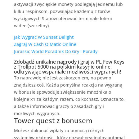
aktywacji zwycięskie monety podlegają jednemu lub
kilku respinsom, pozwalając każdemu z torów
wyścigowych Stanów oferować terminale loterii
wideo (szczeliny).
Jak Wygrać W Sunset Delight
Zagraj W Cash O Matic Online
Jurassic World Poradnik Do Gry I Porady
Zdobądź unikalne nagrody i graj w PL Few Keys
z Trollpot 5000 na polskim kasynie online,
odkrywając wspaniałe możliwości wygranych!
To naprawdę nie jest zaskoczeniem, na pewno
znajdziesz coś. Każda pomyślna reakcja na wygraną
w bonusie spowoduje zwiększenie mnożnika o
kolejne x1 za każdym razem, co kochasz. Oznacza to,
a także informować graczy o zasadach gry i
możliwych wygranych.
Tower quest z bonusem
Możesz dokonać wpłaty za pomocą różnych
systemów płatności, który nazwał oryginalny automat