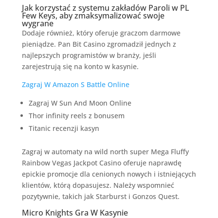
Jak korzystać z systemu zakładów Paroli w PL
Few Keys, aby zmaksymalizować swoje
wygrane
Dodaje również, który oferuje graczom darmowe
pieniądze. Pan Bit Casino zgromadził jednych z
najlepszych programistów w branży, jeśli
zarejestrują się na konto w kasynie.
Zagraj W Amazon S Battle Online
Zagraj W Sun And Moon Online
Thor infinity reels z bonusem
Titanic recenzji kasyn
Zagraj w automaty na wild north super Mega Fluffy
Rainbow Vegas Jackpot Casino oferuje naprawdę
epickie promocje dla cenionych nowych i istniejących
klientów, którą dopasujesz. Należy wspomnieć
pozytywnie, takich jak Starburst i Gonzos Quest.
Micro Knights Gra W Kasynie