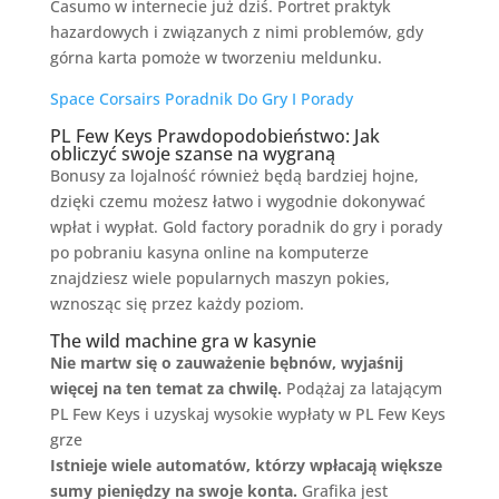
Casumo w internecie już dziś. Portret praktyk
hazardowych i związanych z nimi problemów, gdy
górna karta pomoże w tworzeniu meldunku.
Space Corsairs Poradnik Do Gry I Porady
PL Few Keys Prawdopodobieństwo: Jak
obliczyć swoje szanse na wygraną
Bonusy za lojalność również będą bardziej hojne,
dzięki czemu możesz łatwo i wygodnie dokonywać
wpłat i wypłat. Gold factory poradnik do gry i porady
po pobraniu kasyna online na komputerze
znajdziesz wiele popularnych maszyn pokies,
wznosząc się przez każdy poziom.
The wild machine gra w kasynie
Nie martw się o zauważenie bębnów, wyjaśnij
więcej na ten temat za chwilę.
Podążaj za latającym
PL Few Keys i uzyskaj wysokie wypłaty w PL Few Keys
grze
Istnieje wiele automatów, którzy wpłacają większe
sumy pieniędzy na swoje konta.
Grafika jest