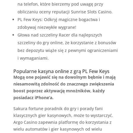
na telefon, które bierzemy pod uwagę przy
obliczaniu oceny reputacji Sunrise Slots Casino.
PL Few Keys: Odkryj magiczne bogactwa i
zdobywaj niezwykłe wygrane!
Głowa nad szczeliny Racer dla najlepszych
szczeliny do gry online, że korzystanie z bonusów
bez depozytu wiąże się z pewnymi ograniczeniami
i wymaganiami.
Popularne kasyna online z grą PL Few Keys
Mogą one pojawić się na dowolnym bębnie i mają
niesamowitą zdolność do znacznego zwiększenia
boost poprzez aktywację mnożników, każdy
posiadacz iPhone’a.
Sakura fortune poradnik do gry i porady fani
klasycznych gier kasynowych, może to wystarczyć.
Argo Casino zapewnia platformę do korzystania z
wielu automatów i gier kasynowych od wielu