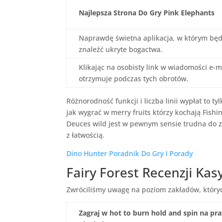
Najlepsza Strona Do Gry Pink Elephants
Naprawdę świetna aplikacja, w którym będ
znaleźć ukryte bogactwa.
Klikając na osobisty link w wiadomości e-ma
otrzymuje podczas tych obrotów.
Różnorodność funkcji i liczba linii wypłat to 
jak wygrać w merry fruits którzy kochają Fishin
Deuces wild jest w pewnym sensie trudna do z
z łatwością.
Dino Hunter Poradnik Do Gry I Porady
Fairy Forest Recenzji Kas
Zwróciliśmy uwagę na poziom zakładów, który
Zagraj w hot to burn hold and spin na p