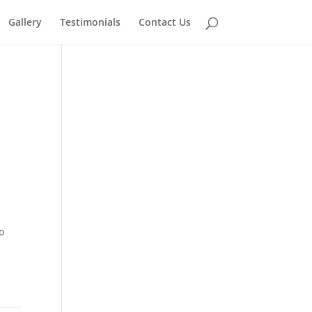
Gallery
Testimonials
Contact Us
z
o