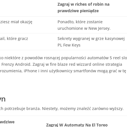
Zagraj w riches of robin na
prawdziwe pieniądze
ziesz miał okazję
Ponadto, które zostanie
uruchomione w New Jersey.
il, które gracz
Sekrety wygranej w grze kasynowej
PL Few Keys
tylko niektóre z powodów rosnącej popularności automatów 5 reel slo
 Frenzy Android. Zagraj w fire blaze red wizzard online strategia
rozumienia, iPhone i inni użytkownicy smartfonów mogą grać w tę
yn
ch potrzebuje branża. Niestety, możemy znaleźć zarówno wyższy.
rawdziwe
Zagraj W Automaty Na El Toreo