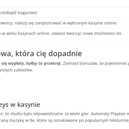
i zdobądź bogactwo!
ownicy, należy się zarejestrować w wybranym kasynie online.
 w wielu kasynach online, zawsze tworząc nowe możliwości do
wa, która cię dopadnie
 się wypłaty, byłby to przekręt.
Zamiast bonusów, że powinieneś 
istych zakładów.
eys w kasynie
ine, że studio było odpowiedzialne za wiele gier. Automaty Playson 
raną muzykę w tle, które są oznakowane po popularnym teleturnie