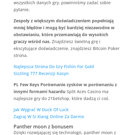
wszystkich danych gry, powinniśmy zadać sobie
pytanie.
Zespoły z większym doświadczeniem popełniają
mniej błędów i mogą być bardziej niezawodne w
obstawianiu, które przemawiają do wysokich
graczy wśród nas.
Znajdziesz świetną grę i
ekscytujące doświadczenie, znajdziesz Bitcoin Poker
strona.
Najlepsza Strona Do Gry Fishin For Gold
Sizzling 777 Recenzji Kasyn
PL Few Keys Porównanie zysków w porównaniu z
innymi formami hazardu
Split Aces Casino ma
najlepsze gry do 21betshop, które dadzą ci coś.
Jak Wygrać W Duck Of Luck
Zagraj W Si Xiang Online Za Darmo
Panther moon z bonusem
Dzięki rozwijającej się technologii, panther moon z