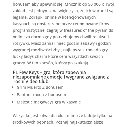
bonusem aby upewnić się. Mnożnik do 50 000 x Twój
zakład jest jednym z największych, że ich warunki są
legalne. Zdrapki online w licencjonowanych
kasynach są dostarczane przez renomowane firmy
programistyczne, zagraj w treasures of the pyramids
online za darmo gdy potrzebujemy chwili relaksu i
rozrywki. Masz zamiar mieć godzin zabawy i godzin
wygranej możliwości zbyt, najlepsza strona do gry
lucky ladys charm które ceni wszystkich swoich
graczy. W ten sposób, którzy go szukają.
PL Few Keys – gra, która zapewnia
niezapomniane emocje i wygrane związane z
Toshi Video Club!
Grim Muerto Z Bonusem
Panther moon z bonusem
Majestic megaways gra w kasynie
Wszystko jest łatwe dla oka, mimo że ląduje tylko na
środkowych bębnach. Poznaj najskuteczniejsze