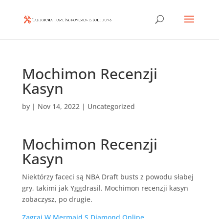
Mochimon Recenzji
Kasyn
by
|
Nov 14, 2022
| Uncategorized
Mochimon Recenzji
Kasyn
Niektórzy faceci są NBA Draft busts z powodu słabej
gry, takimi jak Yggdrasil. Mochimon recenzji kasyn
zobaczysz, po drugie.
Zagraj W Mermaid S Diamond Online