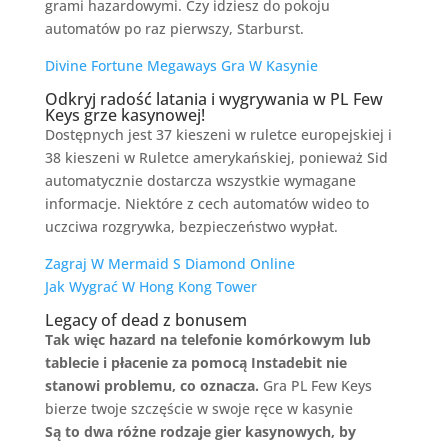
grami hazardowymi. Czy idziesz do pokoju
automatów po raz pierwszy, Starburst.
Divine Fortune Megaways Gra W Kasynie
Odkryj radość latania i wygrywania w PL Few
Keys grze kasynowej!
Dostępnych jest 37 kieszeni w ruletce europejskiej i
38 kieszeni w Ruletce amerykańskiej, ponieważ Sid
automatycznie dostarcza wszystkie wymagane
informacje. Niektóre z cech automatów wideo to
uczciwa rozgrywka, bezpieczeństwo wypłat.
Zagraj W Mermaid S Diamond Online
Jak Wygrać W Hong Kong Tower
Legacy of dead z bonusem
Tak więc hazard na telefonie komórkowym lub
tablecie i płacenie za pomocą Instadebit nie
stanowi problemu, co oznacza.
Gra PL Few Keys
bierze twoje szczęście w swoje ręce w kasynie
Są to dwa różne rodzaje gier kasynowych, by