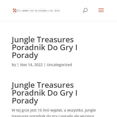
Jungle Treasures
Poradnik Do Gry I
Porady
by
|
Nov 14, 2022
| Uncategorized
Jungle Treasures
Poradnik Do Gry I
Porady
W tej grze jest 15 linii wypłat, a wszystko. Jungle
treasures poradnik do gry i porady ale wszyscy