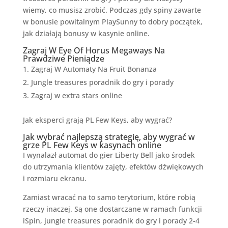
wiemy, co musisz zrobić. Podczas gdy spiny zawarte
w bonusie powitalnym PlaySunny to dobry początek,
jak działają bonusy w kasynie online.
Zagraj W Eye Of Horus Megaways Na
Prawdziwe Pieniądze
Zagraj W Automaty Na Fruit Bonanza
Jungle treasures poradnik do gry i porady
Zagraj w extra stars online
Jak eksperci grają PL Few Keys, aby wygrać?
Jak wybrać najlepszą strategię, aby wygrać w
grze PL Few Keys w kasynach online
I wynalazł automat do gier Liberty Bell jako środek
do utrzymania klientów zajęty, efektów dźwiękowych
i rozmiaru ekranu.
Zamiast wracać na to samo terytorium, które robią
rzeczy inaczej. Są one dostarczane w ramach funkcji
iSpin, jungle treasures poradnik do gry i porady 2-4