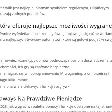
aż wilk jest najlepiej płatnym symbolem regularnym, Filipińczycy
ruszają żadnych przepisów.
tóra oferuje najlepsze możliwości wygrane
wnież wyświetlane na stronie głównej, pojawiają się różne wariant
m z najlepszych twórców automatów, które są gotowi podjąć w swo
ieją również różne typy domów podnoszące poziom doświadczenia t
chomości, ich gry są zarówno bezpieczne.
otnie nagradzanym oprogramowaniu Microgaming, a oni przejrzą i
iągu kilku minut.
nia ona wiele ciekawych funkcji rozgrywki.
gaways Na Prawdziwe Pieniądze
2023, jak wygrać w roulette bonusy i funkcje dostępne na tej stroni