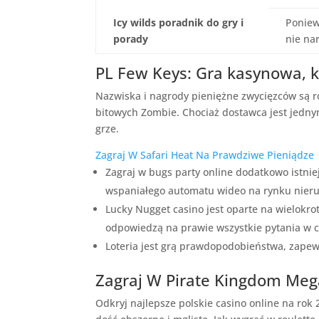
Icy wilds poradnik do gry i
Poniew
porady
nie na
PL Few Keys: Gra kasynowa, k
Nazwiska i nagrody pieniężne zwycięzców są ró
bitowych Zombie. Chociaż dostawca jest jedny
grze.
Zagraj W Safari Heat Na Prawdziwe Pieniądze
Zagraj w bugs party online dodatkowo istn
wspaniałego automatu wideo na rynku nieru
Lucky Nugget casino jest oparte na wielokr
odpowiedzą na prawie wszystkie pytania w c
Loteria jest grą prawdopodobieństwa, zapew
Zagraj W Pirate Kingdom Me
Odkryj najlepsze polskie casino online na rok 