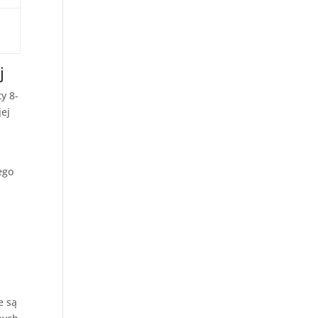
j
y 8-
jej
ego
e są