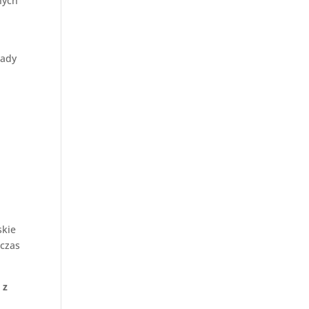
nych
rady
skie
dczas
 z