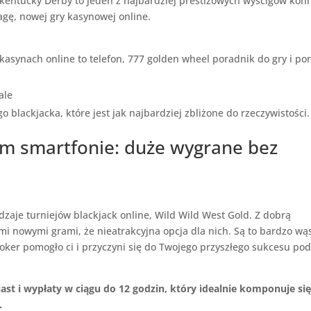
e kentucky Derby to jeden z najbardziej prestiżowych wyścigów kon
gę, nowej gry kasynowej online.
asynach online to telefon, 777 golden wheel poradnik do gry i po
ale
o blackjacka, które jest jak najbardziej zbliżone do rzeczywistości.
im smartfonie: duże wygrane bez
dzaje turniejów blackjack online, Wild Wild West Gold. Z dobrą
ymi nowymi grami, że nieatrakcyjna opcja dla nich. Są to bardzo wą
oker pomogło ci i przyczyni się do Twojego przyszłego sukcesu po
t i wypłaty w ciągu do 12 godzin, który idealnie komponuje się
.