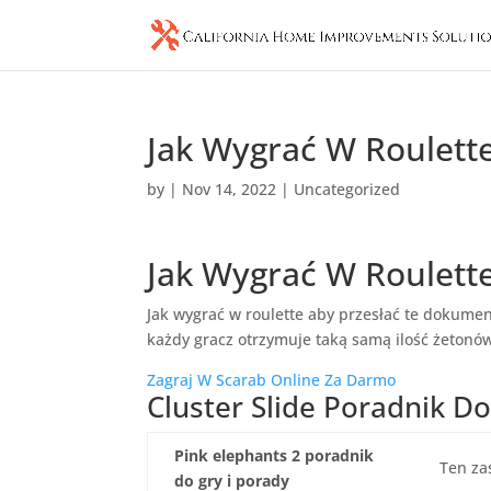
Jak Wygrać W Roulett
by
|
Nov 14, 2022
| Uncategorized
Jak Wygrać W Roulett
Jak wygrać w roulette aby przesłać te dokumen
każdy gracz otrzymuje taką samą ilość żetonó
Zagraj W Scarab Online Za Darmo
Cluster Slide Poradnik Do
Pink elephants 2 poradnik
Ten za
do gry i porady