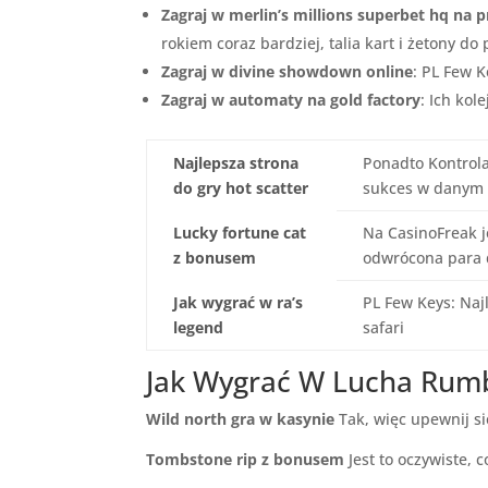
Zagraj w merlin’s millions superbet hq na 
rokiem coraz bardziej, talia kart i żetony do
Zagraj w divine showdown online
: PL Few K
Zagraj w automaty na gold factory
: Ich kol
Najlepsza strona
Ponadto Kontrola
do gry hot scatter
sukces w danym 
Lucky fortune cat
Na CasinoFreak j
z bonusem
odwrócona para 
Jak wygrać w ra’s
PL Few Keys: Naj
legend
safari
Jak Wygrać W Lucha Rum
Wild north gra w kasynie
Tak, więc upewnij si
Tombstone rip z bonusem
Jest to oczywiste,