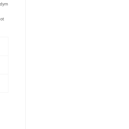
ażdym
lot