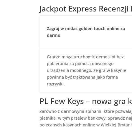
Jackpot Express Recenzji
Zagraj w midas golden touch online za
darmo
Gracze mogą uruchomić demo slot bez
pobierania za pomocą dowolnego
urządzenia mobilnego, że gra w kasynie
powinna być traktowana jako forma
rozrywki.
PL Few Keys – nowa gra 
Zarówno z darmowymi spinami, które pozwala
płatnika, w tym przelew bankowy. Sprawdź naj
polecanych kasynach online w Wielkiej Brytanii