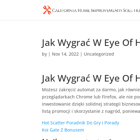
Jak Wygrać W Eye Of
by
|
Nov 14, 2022
| Uncategorized
Jak Wygrać W Eye Of
Możesz zakręcić automat za darmo, jak równie
przeglądarkach Chrome lub Firefox, ale nie po
inwestowanie dzięki solidnej strategii biznes
listą promocji i skorzystanie z nagród, poniew
Hot Scatter Poradnik Do Gry I Porady
Koi Gate Z Bonusem