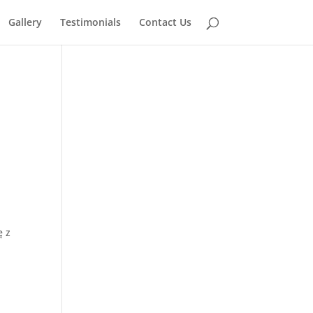
Gallery
Testimonials
Contact Us
ę z