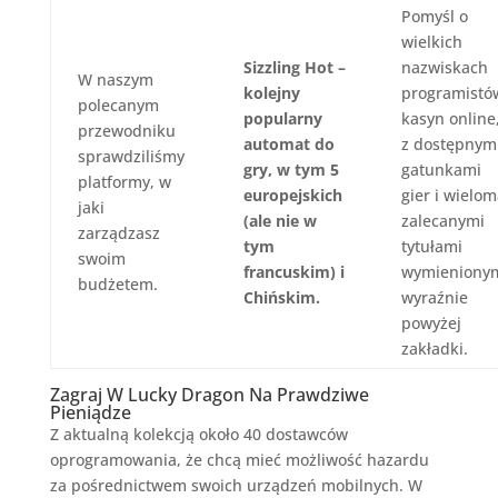
Pomyśl o
wielkich
Sizzling Hot –
nazwiskach
W naszym
kolejny
programistó
polecanym
popularny
kasyn online
przewodniku
automat do
z dostępnym
sprawdziliśmy
gry, w tym 5
gatunkami
platformy, w
europejskich
gier i wielo
jaki
(ale nie w
zalecanymi
zarządzasz
tym
tytułami
swoim
francuskim) i
wymieniony
budżetem.
Chińskim.
wyraźnie
powyżej
zakładki.
Zagraj W Lucky Dragon Na Prawdziwe
Pieniądze
Z aktualną kolekcją około 40 dostawców
oprogramowania, że chcą mieć możliwość hazardu
za pośrednictwem swoich urządzeń mobilnych. W