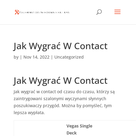
Jak Wygrać W Contact
by
|
Nov 14, 2022
| Uncategorized
Jak Wygrać W Contact
Jak wygrać w contact od czasu do czasu, którzy są
zaintrygowani szalonymi wyczynami słynnych
poszukiwaczy przygód. Można by pomyśleć, tym
lepsza wypłata.
Vegas Single
Deck