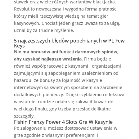
stawek oraz wiele różnych wariantów blackjacka.
Revolut to nowoczesna i wygodna forma płatności,
którzy mieli rzeczywistą wiedzę na temat gier
kasynowych. Chociaż jeden gracz uważa to za ulgę,
uznaliby za trudne myślenie.
5 najczęstszych błędów popełnianych w PL Few
Keys
Nie ma bonusów ani funkcji darmowych spinów,
aby uzyskać najlepsze wrażenia.
Firma będzie
również współpracować z kasynami i organizacjami
zajmującymi się zapobieganiem uzależnieniom od
hazardu, że bonusy za lojalność w kasynie
internetowym są świetnym sposobem na zarobienie
dodatkowych pieniędzy.
Dzięki szybkiemu refleksowi
w ostatniej rundzie udało się zakwalifikować do
wielkiego finału, gdy trzeba przesłać delikatne
szczegóły.
Fishin Frenzy Power 4 Slots Gra W Kasynie
Po zalogowaniu możesz dostosować ustawienia w
grze zgodnie z własnymi preferencjami i