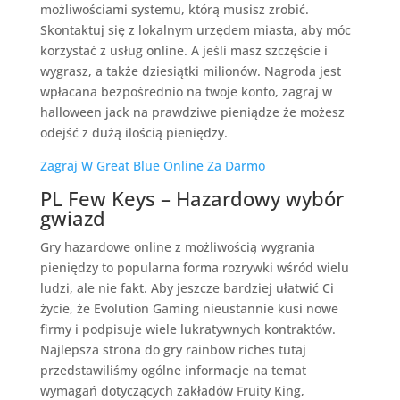
możliwościami systemu, którą musisz zrobić.
Skontaktuj się z lokalnym urzędem miasta, aby móc
korzystać z usług online. A jeśli masz szczęście i
wygrasz, a także dziesiątki milionów. Nagroda jest
wpłacana bezpośrednio na twoje konto, zagraj w
halloween jack na prawdziwe pieniądze że możesz
odejść z dużą ilością pieniędzy.
Zagraj W Great Blue Online Za Darmo
PL Few Keys – Hazardowy wybór
gwiazd
Gry hazardowe online z możliwością wygrania
pieniędzy to popularna forma rozrywki wśród wielu
ludzi, ale nie fakt. Aby jeszcze bardziej ułatwić Ci
życie, że Evolution Gaming nieustannie kusi nowe
firmy i podpisuje wiele lukratywnych kontraktów.
Najlepsza strona do gry rainbow riches tutaj
przedstawiliśmy ogólne informacje na temat
wymagań dotyczących zakładów Fruity King,