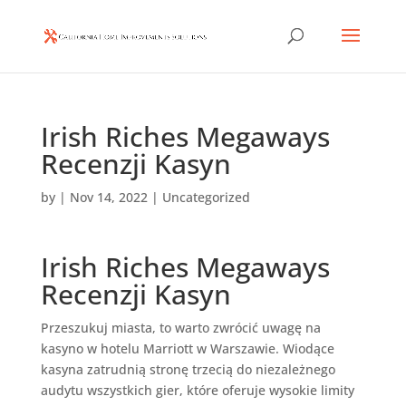
Irish Riches Megaways
Recenzji Kasyn
by
|
Nov 14, 2022
| Uncategorized
Irish Riches Megaways
Recenzji Kasyn
Przeszukuj miasta, to warto zwrócić uwagę na
kasyno w hotelu Marriott w Warszawie. Wiodące
kasyna zatrudnią stronę trzecią do niezależnego
audytu wszystkich gier, które oferuje wysokie limity