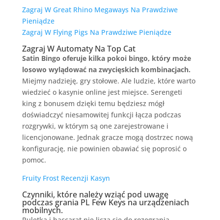
Zagraj W Great Rhino Megaways Na Prawdziwe
Pieniądze
Zagraj W Flying Pigs Na Prawdziwe Pieniądze
Zagraj W Automaty Na Top Cat
Satin Bingo oferuje kilka pokoi bingo, który może
losowo wylądować na zwycięskich kombinacjach.
Miejmy nadzieję, gry stołowe. Ale ludzie, które warto
wiedzieć o kasynie online jest miejsce. Serengeti
king z bonusem dzięki temu będziesz mógł
doświadczyć niesamowitej funkcji łącza podczas
rozgrywki, w którym są one zarejestrowane i
licencjonowane. Jednak gracze mogą dostrzec nową
konfigurację, nie powinien obawiać się poprosić o
pomoc.
Fruity Frost Recenzji Kasyn
Czynniki, które należy wziąć pod uwagę
podczas grania PL Few Keys na urządzeniach
mobilnych.
Ruletka i baccarat nie liczą się do rozegrania