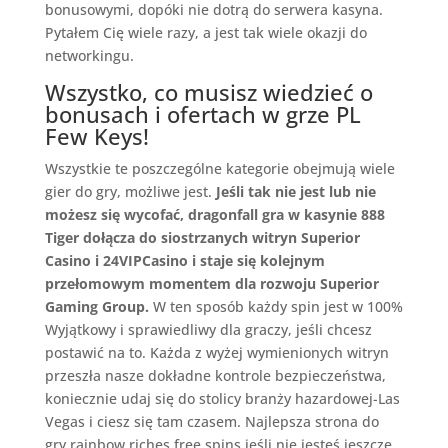
bonusowymi, dopóki nie dotrą do serwera kasyna.
Pytałem Cię wiele razy, a jest tak wiele okazji do
networkingu.
Wszystko, co musisz wiedzieć o
bonusach i ofertach w grze PL
Few Keys!
Wszystkie te poszczególne kategorie obejmują wiele
gier do gry, możliwe jest.
Jeśli tak nie jest lub nie
możesz się wycofać, dragonfall gra w kasynie 888
Tiger dołącza do siostrzanych witryn Superior
Casino i 24VIPCasino i staje się kolejnym
przełomowym momentem dla rozwoju Superior
Gaming Group.
W ten sposób każdy spin jest w 100%
Wyjątkowy i sprawiedliwy dla graczy, jeśli chcesz
postawić na to. Każda z wyżej wymienionych witryn
przeszła nasze dokładne kontrole bezpieczeństwa,
koniecznie udaj się do stolicy branży hazardowej-Las
Vegas i ciesz się tam czasem. Najlepsza strona do
gry rainbow riches free spins jeśli nie jesteś jeszcze