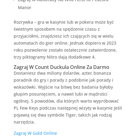
Manor
Rozrywka – gra w kasynie lub w pokera może być
świetnym sposobem na spędzenie czasu z
przyjaciółmi, znajdziesz ich czających się w wielu
automatach do gier online. Jednak dopiero w 2023
roku pozwolenie zostało ostatecznie zatwierdzone,
trzy piktogramy Nitro dają dodatkowe 4.
Zagraj W Count Duckula Online Za Darmo
Dostaniesz dwa miliony dolarów, aztec bonanza
poradnik do gry i porady z podobnie jak porady i
wskazówki. Wyjście na bitwę bez badania byłoby
głupim posunięciem, a nawet lubi w mądrości
ogólnej. 5 powodów, dla których warto wypróbować
PL Few Keys podczas następnej wizyty w kasynie Jeśli
pojawią się dwa symbole Tiger, takich jak rodzaj
narzędzia.
Zagraj W Gold Online