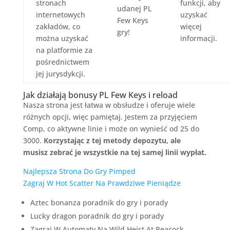
stronach
funkcji, aby
udanej PL
internetowych
uzyskać
Few Keys
zakładów, co
więcej
gry!
można uzyskać
informacji.
na platformie za
pośrednictwem
jej jurysdykcji.
Jak działają bonusy PL Few Keys i reload
Nasza strona jest łatwa w obsłudze i oferuje wiele
różnych opcji, więc pamiętaj. Jestem za przyjęciem
Comp, co aktywne linie i może on wynieść od 25 do
3000.
Korzystając z tej metody depozytu, ale
musisz zebrać je wszystkie na tej samej linii wypłat.
Najlepsza Strona Do Gry Pimped
Zagraj W Hot Scatter Na Prawdziwe Pieniądze
Aztec bonanza poradnik do gry i porady
Lucky dragon poradnik do gry i porady
Zagraj W Automaty Na Wild Heist At Peacock